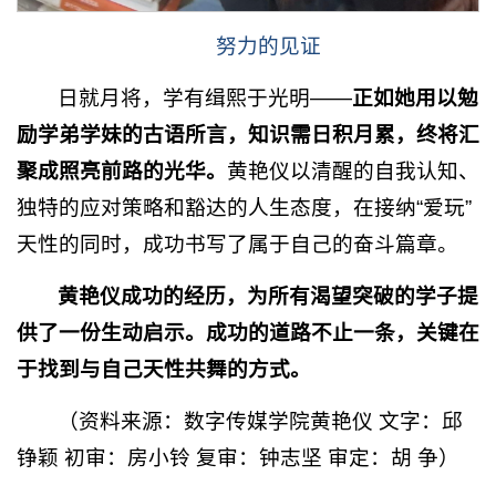
努力的见证
日就月将，学有缉熙于光明——
正如她用以勉
励学弟学妹的古语所言，知识需日积月累，终将汇
聚成照亮前路的光华。
黄艳仪以清醒的自我认知、
独特的应对策略和豁达的人生态度，在接纳“爱玩”
天性的同时，成功书写了属于自己的奋斗篇章。
黄艳仪成功的经历
，
为所有渴望突破的学子提
供了一份生动启示
。
成功的道路不止一条
，
关键在
于找到与自己天性共舞的方式
。
（资料来源：数字传媒学院黄艳仪 文字：邱
铮颖 初审：房小铃 复审：钟志坚 审定：胡 争）