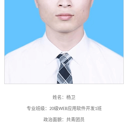
姓名：杨卫
专业班级：
级
应用软件开发
班
20
WEB
1
政治面貌：共青团员