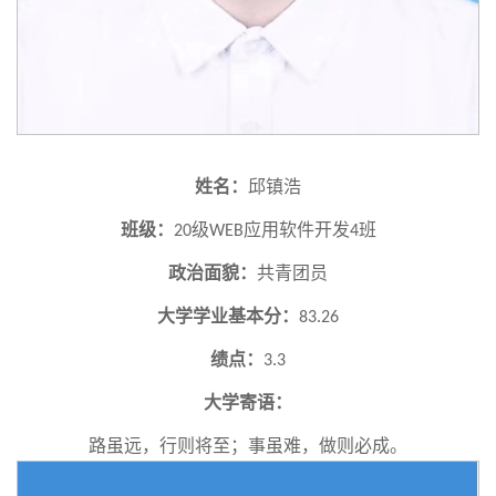
姓名：
邱镇浩
班级：
级
应用软件开发
班
20
WEB
4
政治面貌：
共青团员
大学学业基本分：
83.26
绩点：
3.3
大学寄语：
路虽远，行则将至；事虽难，做则必成。