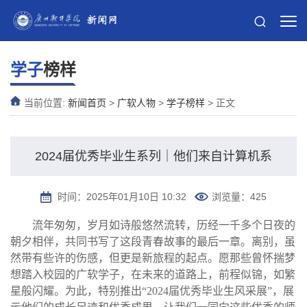
学子
榜样
当前位置:
新闻首页
>
广软人物
>
学子榜样
> 正文
2024届优秀毕业生系列｜他们来自计算机系
时间：2025年01月10日 10:32
浏览量：
425
流年匆匆，岁月如诗般悠然流转
，
历经一千多个日夜的
朝夕相伴
，
共同书写了这段青春故事的最后一章
。
离别，虽
然带有些许的伤感
，
但更是新旅程的起点
。
愿那些曾怀揣梦
想踏入校园的广软学子
，
在未来的道路上，前程似锦，如繁
星般闪耀
。
为此，特别推出“2024届优秀毕业生风采展”
，
展