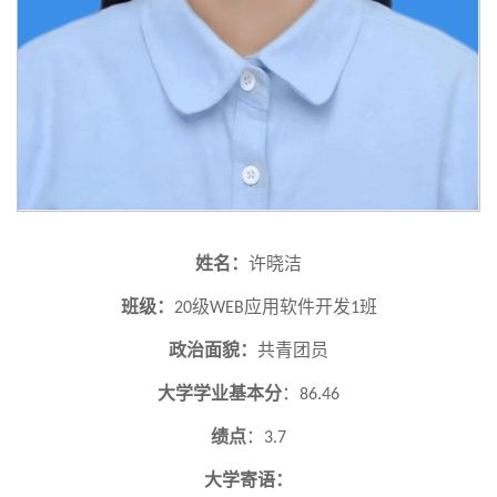
姓名：
许晓洁
班级：
级
应用软件开发
班
20
WEB
1
政治面貌：
共青团员
大学学业基本分
：
86.46
绩点
：
3.7
大学寄语：