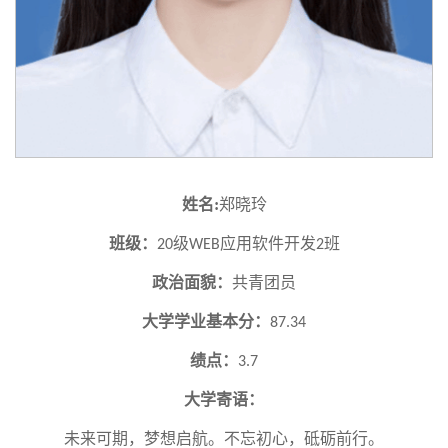
姓名
:
郑晓玲
班级：
级
应用软件开发
班
20
WEB
2
政治面貌：
共青团员
大学学业基本分：
87.34
绩点：
3.7
大学寄语：
未来可期，梦想启航。不忘初心，砥砺前行。