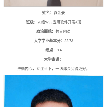
姓名：
袁金景
班级：
级
应用软件开发
班
20
WEB
4
政治面貌：
共青团员
大学学业基本分：
83.73
绩点：
3.4
大学寄语：
遵循内心，专注当下，一切都会变得更好。