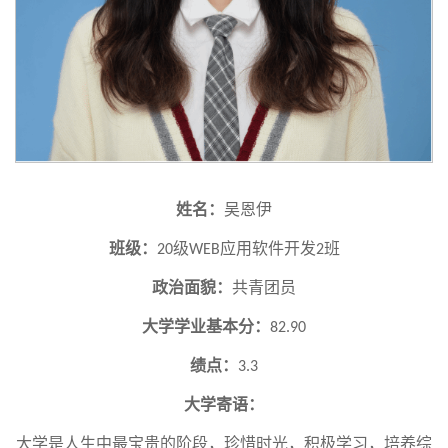
姓名：
吴恩伊
班级：
级
应用软件开发
班
20
WEB
2
政治面貌：
共青团员
大学学业基本分：
82.90
绩点：
3.3
大学寄语：
大学是人生中最宝贵的阶段，珍惜时光，积极学习，培养综