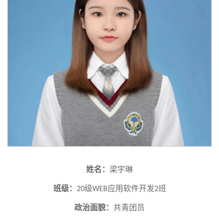
姓名：
梁宇琳
班级：
级
应用软件开发
班
20
WEB
2
政治面貌：
共青团员