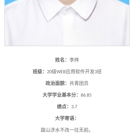
姓名：
李烨
班级：
级
应用软件开发
班
20
WEB
3
政治面貌：
共青团员
大学学业基本分：
86.85
绩点：
3.7
大学寄语：
跋山涉水不改一往无前。