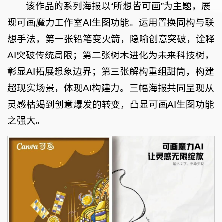
该作品的系列海报以“所想皆可画”为主题，展
现可画魔力工作室AI生图功能。运用置换同构与联
想手法，第一张铅笔变火箭，隐喻创意突破，诠释
AI突破传统局限；第二张树木进化为未来科技树，
彰显AI拓展想象边界；第三张解构重组甜筒，构建
超现实场景，体现AI构建力。三幅海报共同呈现从
灵感枯竭到创意爆发的转变，凸显可画AI生图功能
之强大。