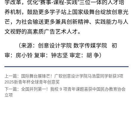
学改革，优化“赛事-课程-实践”三位一体的人才培
养机制，鼓励更多学子站上国家级舞台绽放创意光
芒，为社会输送更多兼具创新精神、实践能力与人
文视野的高素质广告艺术人才。
（来源：创意设计学院 数字传媒学院 初
审：房小铃 复审：钟志坚 审定：胡 争）
上一篇：国际舞台展锋芒！广软创意设计学院马浩雲同学斩获3项
2025新青年杯全球青年创意奖
下一篇：全国并列第一！我校 9 项青年课题喜获中国民办教育协会
立项
友情链接：
人民网
新华网
教育部
中国教育新闻网
中青在线