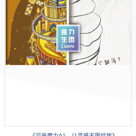
《可画魔力A1，让灵感无限绽放》