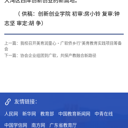
大湾区西岸创新创业的新高地。
（ 供稿：创新创业学院 初审:房小铃 复审:钟
志坚 审定:胡 争）
上一篇：我校召开美育润童心・广软侨乡行”美育教育实践项目筹备
会
下一篇：协会企业组团到广软，共探产教融合新路径
友情链接：
人民网
新华网
教育部
中国教育新闻网
中青在线
中国学信网
南方网
广东省教育厅