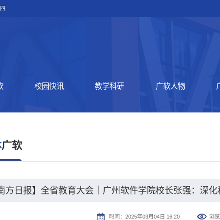
期四
软
校园快讯
教学科研
广软人物
体
广软
南方日报】全省教育大会｜广州软件学院校长张强：深化科
时间：2025年03月04日 16:20
浏览