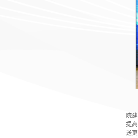
院建
提高
送更