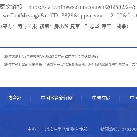
原文链接：https://static.nfnews.com/content/202502/24/c
=weChatMessage&colID=3829&appversion=12100&firs
（
来源：
南方日报
初审：房小铃
复审：钟志坚
审定：胡争
）
：【媒体聚焦】“万企进校园”系列双选会广州软件学院专场火热进行
：【媒体广软】梁冠军董事长：“新春第一会”绘发展新蓝图，海外侨胞深度参与祖国建设、共
教育部
中国教育新闻网
中青在线
中
主办：广州软件学院党委宣传部
新闻热线：878180