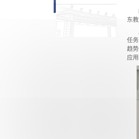
东教
任务
趋势
应用