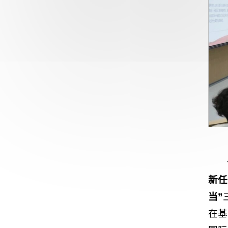
新任
当”
在基