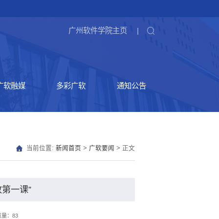
广州软件学院主页
|
广软融媒
多彩广软
通知公告
当前位置:
新闻首页
>
广软要闻
> 正文
政第一课”
览量：
83