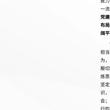
致力
一流
党建
布局
阔平
担当
为，
殷切
炼思
坚定
识，
会；
行的