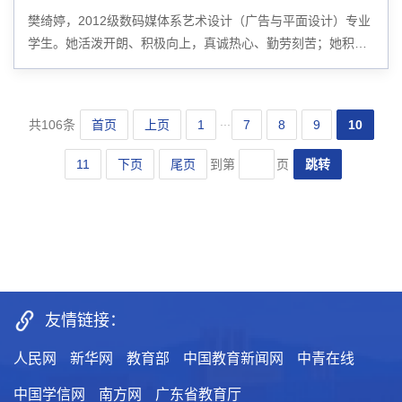
樊绮婷，2012级数码媒体系艺术设计（广告与平面设计）专业
学生。她活泼开朗、积极向上，真诚热心、勤劳刻苦；她积极
参加各类型比赛，获得优异成绩；她也是为数不多的、连续两
年获得华软最高荣誉“华软奖学金”的优秀...
...
首页
上页
1
7
8
9
10
共106条
11
下页
尾页
跳转
到第
页
友情链接：
人民网
新华网
教育部
中国教育新闻网
中青在线
中国学信网
南方网
广东省教育厅