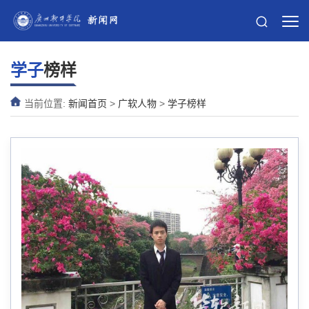
学子
榜样
当前位置:
新闻首页
>
广软人物
>
学子榜样