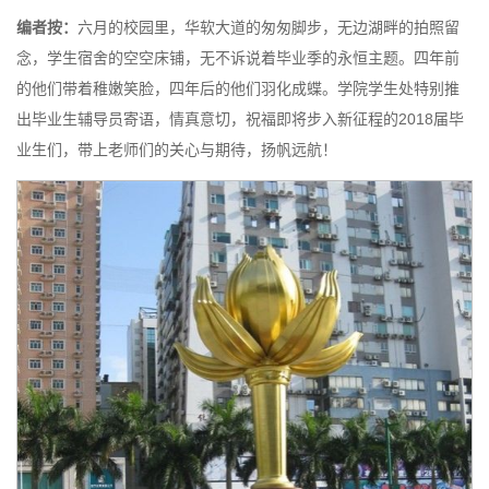
编者按：
六月的校园里，华软大道的匆匆脚步，无边湖畔的拍照留
念，学生宿舍的空空床铺，无不诉说着毕业季的永恒主题。四年前
的他们带着稚嫩笑脸，四年后的他们羽化成蝶。学院学生处特别推
出毕业生辅导员寄语，情真意切，祝福即将步入新征程的2018届毕
业生们，带上老师们的关心与期待，扬帆远航！