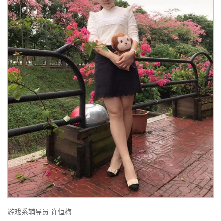
游戏系辅导员 许恒梅